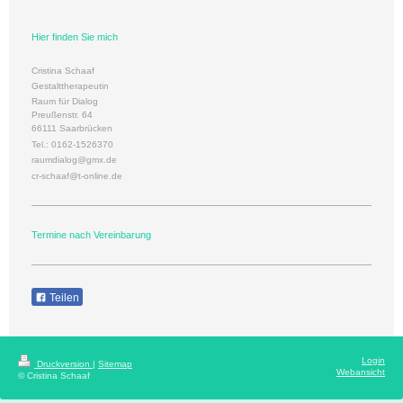
Hier finden Sie mich
Cristina Schaaf
Gestalttherapeutin
Raum für Dialog
Preußenstr. 64
66111 Saarbrücken
Tel.: 0162-1526370
raumdialog@gmx.de
cr-schaaf@t-online.de
Termine nach Vereinbarung
Teilen
Login
Druckversion
|
Sitemap
Webansicht
© Cristina Schaaf