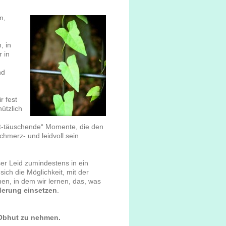
n,
, in
 in
nd
r fest
nützlich
nt-täuschende“ Momente, die den
chmerz- und leidvoll sein
er Leid zumindestens in ein
ich die Möglichkeit, mit der
en, in dem wir lernen, das, was
erung einsetzen
.
 Obhut zu nehmen.