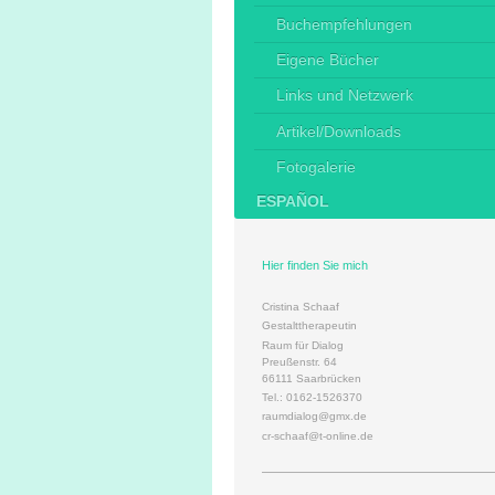
Buchempfehlungen
Eigene Bücher
Links und Netzwerk
Artikel/Downloads
Fotogalerie
ESPAÑOL
Hier finden Sie mich
Cristina Schaaf
Gestalttherapeutin
Raum für Dialog
Preußenstr. 64
66111 Saarbrücken
Tel.: 0162-1526370
raumdialog@gmx.de
cr-schaaf@t-online.de