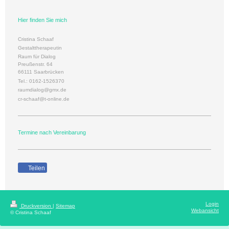
Hier finden Sie mich
Cristina Schaaf
Gestalttherapeutin
Raum für Dialog
Preußenstr. 64
66111 Saarbrücken
Tel.: 0162-1526370
raumdialog@gmx.de
cr-schaaf@t-online.de
Termine nach Vereinbarung
Teilen
Login
Druckversion
|
Sitemap
Webansicht
© Cristina Schaaf