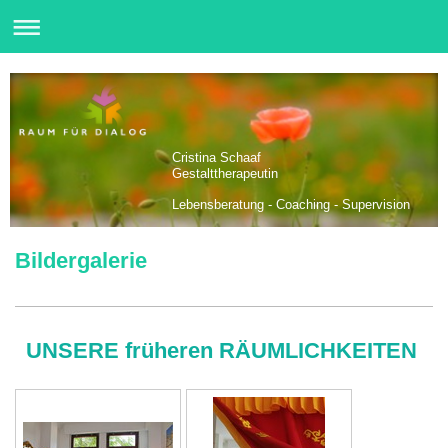
Cristina Schaaf
Gestalttherapeutin
Lebensberatung - Coaching - Supervision
Bildergalerie
UNSERE früheren RÄUMLICHKEITEN