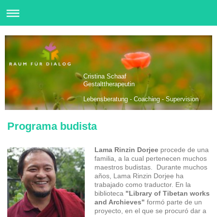
Cristina Schaaf
Gestalttherapeutin
Lebensberatung - Coaching - Supervision
Programa budista
Lama Rinzin Dorjee
procede de una
familia, a la cual pertenecen muchos
maestros budistas. Durante muchos
años, Lama Rinzin Dorjee ha
trabajado como traductor. En la
biblioteca
"Library of Tibetan works
and Archieves"
formó parte de un
proyecto, en el que se procuró dar a