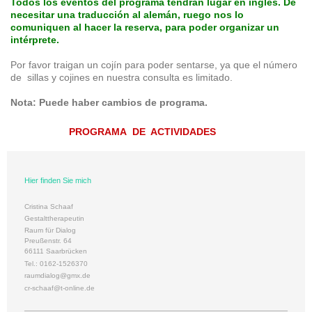
Todos los eventos del programa tendrán lugar en inglés. De
necesitar una traducción al alemán, ruego nos lo
comuniquen al hacer la reserva, para poder organizar un
intérprete.
Por favor traigan un cojín para poder sentarse, ya que el número
de sillas y cojines en nuestra consulta es limitado.
Nota: Puede haber cambios de programa.
PROGRAMA DE ACTIVIDADES
Hier finden Sie mich
Cristina Schaaf
Gestalttherapeutin
Raum für Dialog
Preußenstr. 64
66111 Saarbrücken
Tel.: 0162-1526370
raumdialog@gmx.de
cr-schaaf@t-online.de