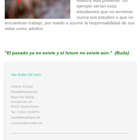
nuestra vida presente. Un
ejemplo serían esos
estudiantes que no terminan
nunca sus estudios o que no
encuentran trabajo, por miedo a asumir la responsabilidad de sus
vidas como adultos.
"El pasado ya no existe y el futuro no existe aún." (Buda)
Hier finden Sie mich
Cristina Schaaf
Gestalttherapeutin
Raum für Dialog
Preußenstr. 64
66111 Saarbrücken
Tel.: 0162-1526370
raumdialog@gmx.de
cr-schaaf@t-online.de