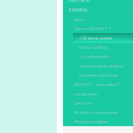
DEUTSCH
ESPAÑOL
Inicio
Qué es GESTALT ?
El darse cuenta
El Aquí y Ahora
Las polaridades
Asumir responsabilidad
El sentido del humor
GESTALT - para quien ?
Localización
Sobre mí
Mi oferta y su inversión
Programa budista