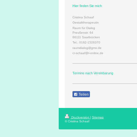
Hier finden Sie mich
Cristina Schaaf
Gestalttherapeutin
Raum für Dialog
Preußenstr. 64
66111 Saarbrücken
Tel.: 0162-1526370
raumdialog@gmx.de
cr-schaaf@t-online.de
Termine nach Vereinbarung
Teilen
Druckversion
|
Sitemap
© Cristina Schaaf